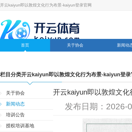
开云kaiyun即以敦煌文化行为布景-kaiyun登录官网
首页
关于协会
新闻动
教师查询
联系我们
栏目分类
开云kaiyun即以敦煌文化行为布景-kaiyun登
开云kaiyun即以敦煌文化
关于协会
新闻动态
发布日期：2026-0
培训公告
授权培训基地