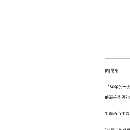
图|粟裕
1980年的
的高等将领刘
刘畴西当年曾
“刘畴西依然