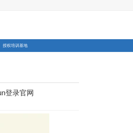
授权培训基地
un登录官网
你的位置：
kaiyun登录官网
>
新闻动态
>