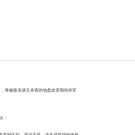
下，将被敌东谈主杀害的地盘改变期间赤军
火：
有着原则区别，浑浊不得，决不成觉得他依然