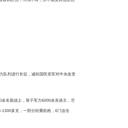
力队列进行长征，减轻国民党军对中央改变
0余名新战士，骨子军力6000余东谈主，尽
1300多支，一部分轻重机枪，6门迫击