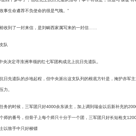
政事生命遴荐不负使命的很是气魄。”
裕收到了一封来信，是刘畴西家属写来的一封信……
支队
月，中央决定寻淮洲率领的红七军团构成北上抗日先遣队。
抗日先遣队的步地起程，但中央派出这支队列的根底方针是，掩护赤军主
压力。
任务的时候，三军团只好4000余东谈主，加上调到瑞金以后新补充的200
个师的番号，但骨子上每个师只十分于一个团，三军团只好长短枪支1200-
士以致手中只好梭镖