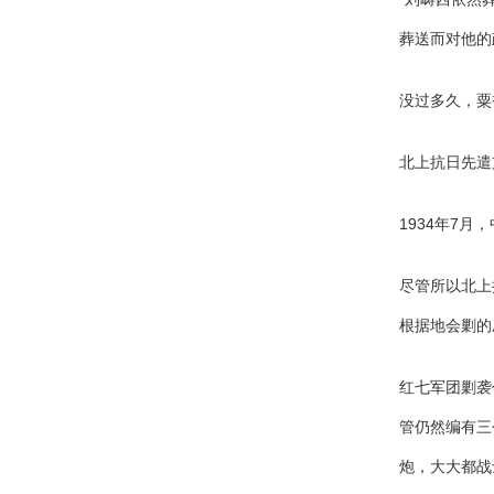
葬送而对他的
没过多久，粟
北上抗日先遣
1934年7
尽管所以北上
根据地会剿的
红七军团剿袭
管仍然编有三
炮，大大都战