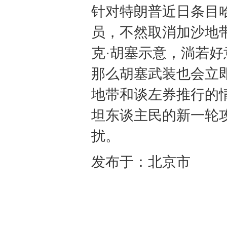
针对特朗普近日条目
员，不然取消加沙地带和
克·胡塞示意，淌若
那么胡塞武装也会立
地带和谈左券推行的
坦东谈主民的新一轮
扰。
发布于：北京市