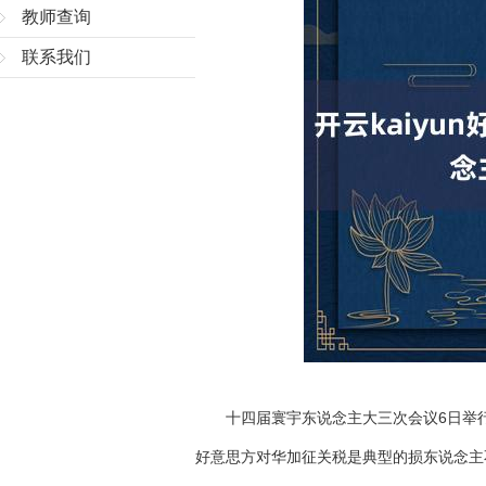
教师查询
联系我们
十四届寰宇东说念主大三次会议6日举行
好意思方对华加征关税是典型的损东说念主不