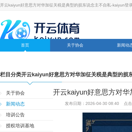
开云kaiyun好意思方对华加征关税是典型的损东说念主不自私-kaiyun登
首页
关于协会
新闻动
教师查询
联系我们
栏目分类
开云kaiyun好意思方对华加征关税是典型的损东
开云kaiyun好意思方对
关于协会
发布日期：2026-04-30 08:40 点
新闻动态
网
培训公告
授权培训基地