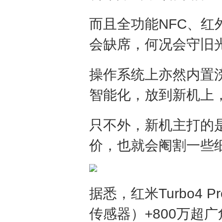
而且全功能NFC、红
会缺席，何况会守旧
操作系统上亦然内置滂
智能化，放到新机上
只不外，新机主打的
价，也就会阉割一些
据悉，红米Turbo4 
传感器）+800万超