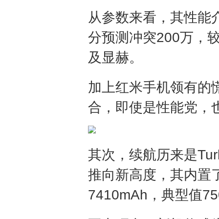
从参数来看，其性能介于
分预测冲突200万，较Tu
及显赫。
加上红米手机领有的慌
合，即使是性能党，
其次，续航历来是Turb
推向新高度，其内置了
7410mAh，典型值75