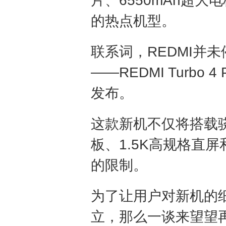
片、6550mAh超大
的热点机型。
联系词，REDMI并
——REDMI Turbo
发布。
这款新机不仅将搭载骁
板、1.5K高规格直
的限制。
为了让用户对新机的
立，那么一谈来望望