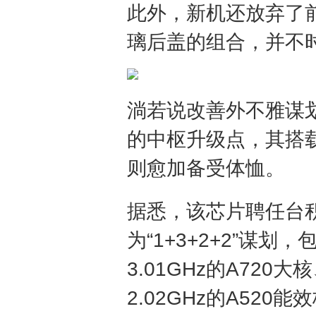
此外，新机还放弃了
璃后盖的组合，并不时R
淌若说改善外不雅谋划依
的中枢升级点，其搭载
则愈加备受体恤。
据悉，该芯片聘任台积
为“1+3+2+2”谋划，
3.01GHz的A720
2.02GHz的A520能效