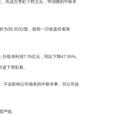
主。而这次李虹下野之后，华润微的中枢本
39.30元/股，较前一日收盘价着落
母净利润7.76亿元，同比下降47.55%。
年岁迹下滑彰着。
，不会影响公司领有的中枢本事。但公司改
需严慎。