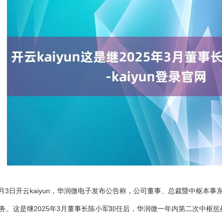
月3日开云kaiyun，华润微电子发布公告称，公司董事、总裁暨中枢本
务。这是继2025年3月董事长陈小军卸任后，华润微一年内第二次中枢惩