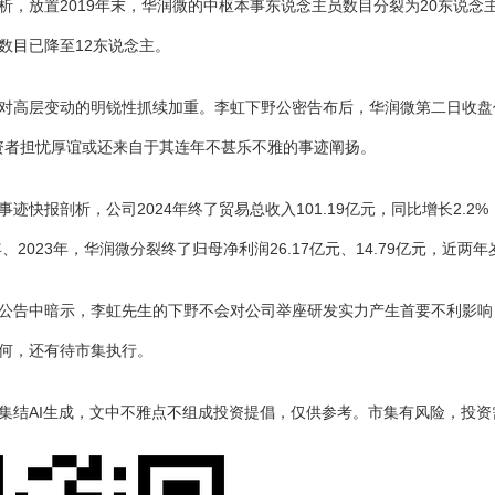
放置2019年末，华润微的中枢本事东说念主员数目分裂为20东说念
数目已降至12东说念主。
层变动的明锐性抓续加重。李虹下野公密告布后，华润微第二日收盘价为
，投资者担忧厚谊或还来自于其连年不甚乐不雅的事迹阐扬。
报剖析，公司2024年终了贸易总收入101.19亿元，同比增长2.2%；归
年、2023年，华润微分裂终了归母净利润26.17亿元、14.79亿元，近两
告中暗示，李虹先生的下野不会对公司举座研发实力产生首要不利影响
何，还有待市集执行。
AI生成，文中不雅点不组成投资提倡，仅供参考。市集有风险，投资