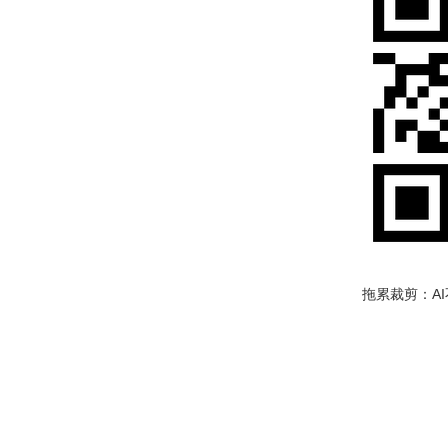
拖累裁剪：AI