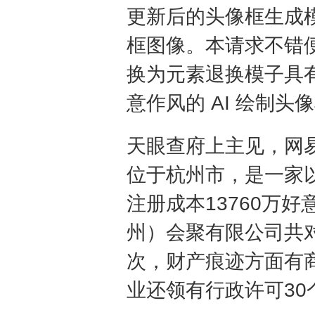
更新后的头像框生成
框图像。本请求不错
换为元素退换模子具
意作风的 AI 绘制头
天眼查府上主见，网易
位于杭州市，是一家
注册成本13760万
州）会聚有限公司共对
次，财产痕迹方面有商
业还领有行政许可30