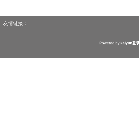
友情链接：
Powered by
kaiyun登