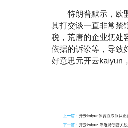
特朗普默示，欧盟
其打交谈一直非常禁
税，荒唐的企业惩处
依据的诉讼等，导致好
好意思元开云kaiyu
上一篇：
开云kaiyun体育血液服从正
下一篇：
开云kaiyun 靠近特朗普