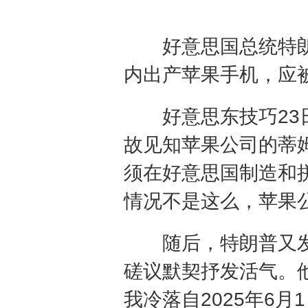
好意思国总统特朗普
内出产苹果手机，应被
好意思东技巧23日
故见知苹果公司的蒂姆
须在好意思国制造和
情况不是这么，苹果公
随后，特朗普又发
磋议默契抒发活气。
我冷落自2025年6月