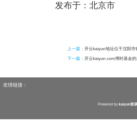
发布于：北京市
上一篇：
开云kaiyun地址位于沈阳市
下一篇：
开云kaiyun.com博时基
友情链接：
Powered by
kaiyun登