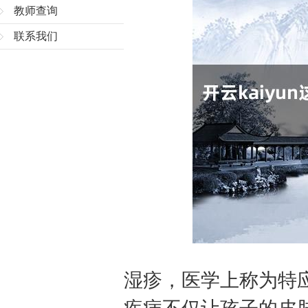
教师查询
联系我们
湿疹，医学上称为特