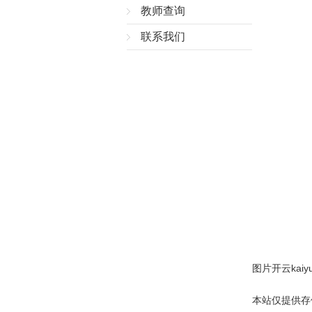
教师查询
联系我们
图片开云kaiyu
本站仅提供存