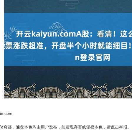
n.com
储奇迹，通盘本色均由用户发布，如发现存害或侵权本色，请点击举报。