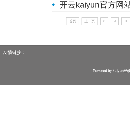
网
开云kaiyun官
的-kaiyun登录官网
首页
上一页
8
9
10
友情链接：
Powered by
kaiyun登