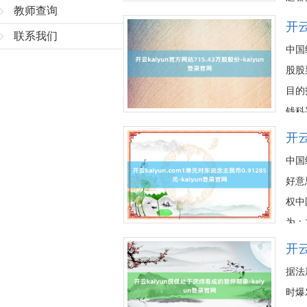
昭示
教师查询
news_center@staff.hexun.com...
【更多...
开云
联系我们
2026-08-06
中国
股股
目的
钱科
者等。其中，证券投资基金科罚公司、证券公
开云
2026-08-06
中国
好意
权中
为：
kaiyun.com，100日元对东...
【更多...】
开云
2026-08-06
据法
时爆