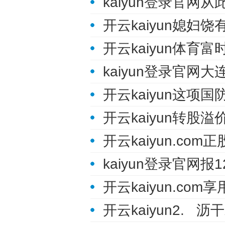
kaiyun登录官网
kaiyun登录官网
kaiyun登录官网
开云kaiyun媳妇饶
开云kaiyun体育
此前一度跌3%-kai
kaiyun登录官
国-kaiyun登录官网
开云kaiyun这项国
登录官网
开云kaiyun转股溢价
开云kaiyun.com
kaiyun登录官网报12
开云kaiyun.co
登录官网
开云kaiyun2. 沥