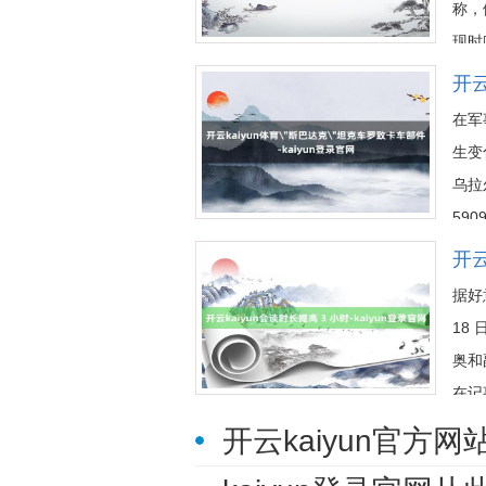
称，
现时
第一副总统穆罕默德 ·...
【更多...】
开云
2026-08-05
在军
生变
乌拉尔
59
型。就...
【更多...】
开云
2026-08-05
据好
18
奥和
在记
日，好意思国总统特朗普与乌克兰总统泽连斯.
开云kaiyun官方
2026-08-05