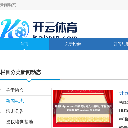
新闻动态
首页
关于协会
新闻动
教师查询
联系我们
栏目分类
新闻动态
关于协会
开云
新闻动态
登
格隆
HN
培训公告
中通
授权培训基地