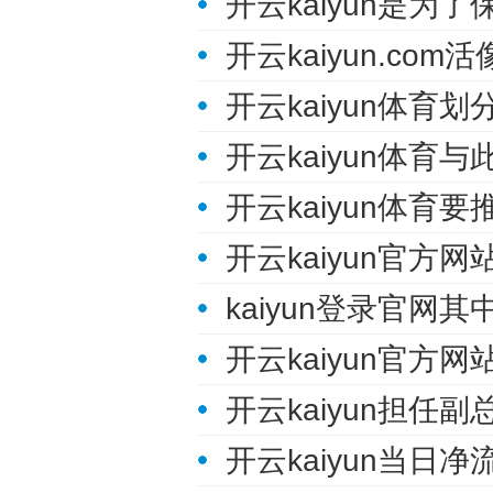
消她的访华策动-ka
开云kaiyun是为了
录官网
开云kaiyun.co
官网
开云kaiyun体育划分
录官网
开云kaiyun体
国补后价钱不同-ka
开云kaiyun体育
kaiyun登录官网
开云kaiyun官方网
录官网
kaiyun登录官网其
开云kaiyun官
灵验发力-kaiyun
开云kaiyun担任副
开云kaiyun当日净流